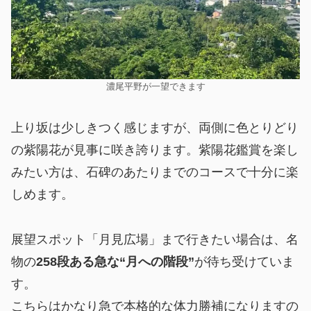
濃尾平野が一望できます
上り坂は少しきつく感じますが、両側に色とりどり
の紫陽花が見事に咲き誇ります。紫陽花鑑賞を楽し
みたい方は、石碑のあたりまでのコースで十分に楽
しめます。
展望スポット「月見広場」まで行きたい場合は、名
物の
258段ある急な“月への階段”
が待ち受けていま
す。
こちらはかなり急で本格的な体力勝補になりますの