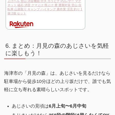
よけベル 登山 消音機能 付き カラビナ PUレザー マグ
ネット 磁石 消音 クマよけ 熊よけ 鹿 遭難対策 登山 自
転車 山菜取り キャンプ ハイキング 農作業 渓流 釣り 1
個 2個 セット
まとめ：月見の森のあじさいを気軽
に楽しもう！
海津市の「月見の森」は、あじさいを見るだけなら
駐車場から徒歩10分ほどの上り坂だけで、誰でも気
軽に立ち寄れる素晴らしいスポットです。
あじさいの見頃は
6月上旬〜6月中旬