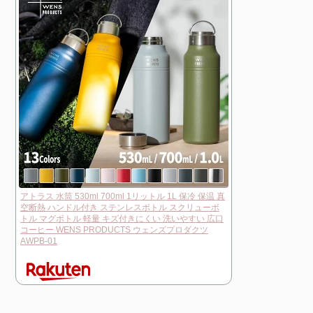
アトラス 水筒 530ml 700ml 1リットル 1L 保冷 保温 真
空断熱 ハンドル付き ステンレスボトル スクリューボ
トル マグボトル 軽量 キズ付きにくい 洗いやすい 広口
コーヒー WENS PRODUCTS ウェンズプロダクツ
AWPB-01