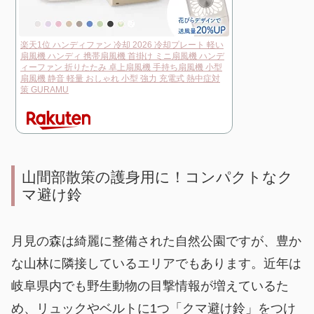
楽天1位 ハンディファン 冷却 2026 冷却プレート 軽い
扇風機 ハンディ 携帯扇風機 首掛け ミニ扇風機 ハンデ
ィーファン 折りたたみ 卓上扇風機 手持ち扇風機 小型
扇風機 静音 軽量 おしゃれ 小型 強力 充電式 熱中症対
策 GURAMU
山間部散策の護身用に！コンパクトなク
マ避け鈴
月見の森は綺麗に整備された自然公園ですが、豊か
な山林に隣接しているエリアでもあります。近年は
岐阜県内でも野生動物の目撃情報が増えているた
め、リュックやベルトに1つ「クマ避け鈴」をつけ