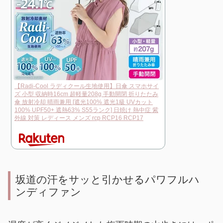
【Radi-Cool ラディクール生地使用】日傘 スマホサイ
ズ 小型 収納時16cm 超軽量208g 手動開閉 折りたたみ
傘 放射冷却 晴雨兼用 [遮光100% 遮光1級 UVカット
100% UPF50+ 遮熱63% S55ランク] 日焼け 熱中症 紫
外線 対策 レディース メンズ rcp RCP16 RCP17
坂道の汗をサッと引かせるパワフルハ
ンディファン