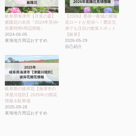
岐阜県海津市【月見の森】
【2026】墨俣一夜城の紫陽
紫陽花の名所『2024年見頃•
花ロードが見頃へ！豊臣兄
所要時間•周辺情報』
弟でも注目の散策スポット
2024-06-05
【岐阜】
東海地方周辺おすすめ
2026-05-29
自己紹介
岐阜県の彼岸花【海津市の
津屋川堤防】2025年の開花
情報＆駐車場
2025-09-28
東海地方周辺おすすめ