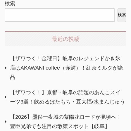
検索
検索
最近の投稿
【ザワつく！金曜日】岐阜のレジェンドかき氷
店はAKAWANI coffee（赤鰐）！紅茶ミルクが絶
品
【ザワつく！】京都・岐阜の話題のあんこスイ
ーツ3選！飲めるぼたもち・豆大福•水まんじゅう
【2026】墨俣一夜城の紫陽花ロードが見頃へ！
豊臣兄弟でも注目の散策スポット【岐阜】