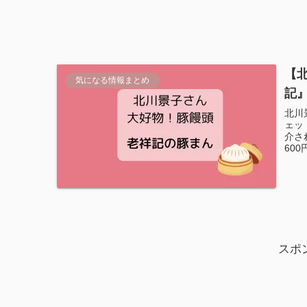
【
気になる情報まとめ
記
北川
ェッ
介さ
60
スポ