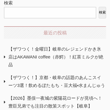
検索
検索
最近の投稿
【ザワつく！金曜日】岐阜のレジェンドかき氷
店はAKAWANI coffee（赤鰐）！紅茶ミルクが絶
品
【ザワつく！】京都・岐阜の話題のあんこスイ
ーツ3選！飲めるぼたもち・豆大福•水まんじゅう
【2026】墨俣一夜城の紫陽花ロードが見頃へ！
豊臣兄弟でも注目の散策スポット【岐阜】