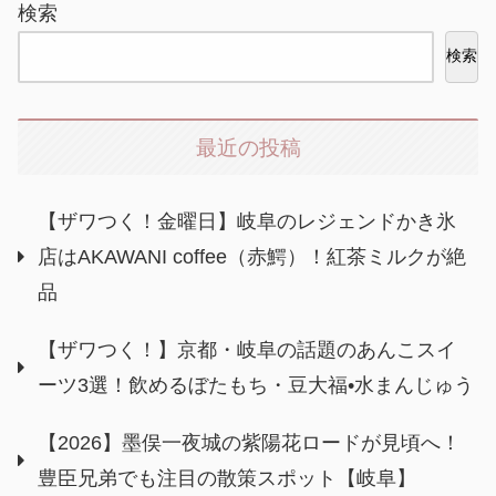
検索
検索
最近の投稿
【ザワつく！金曜日】岐阜のレジェンドかき氷
店はAKAWANI coffee（赤鰐）！紅茶ミルクが絶
品
【ザワつく！】京都・岐阜の話題のあんこスイ
ーツ3選！飲めるぼたもち・豆大福•水まんじゅう
【2026】墨俣一夜城の紫陽花ロードが見頃へ！
豊臣兄弟でも注目の散策スポット【岐阜】