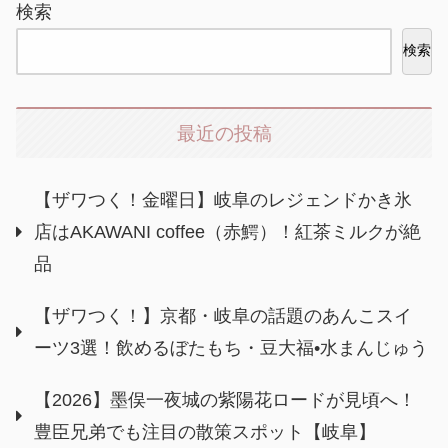
検索
検索
最近の投稿
【ザワつく！金曜日】岐阜のレジェンドかき氷
店はAKAWANI coffee（赤鰐）！紅茶ミルクが絶
品
【ザワつく！】京都・岐阜の話題のあんこスイ
ーツ3選！飲めるぼたもち・豆大福•水まんじゅう
【2026】墨俣一夜城の紫陽花ロードが見頃へ！
豊臣兄弟でも注目の散策スポット【岐阜】