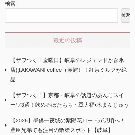
検索
検索
最近の投稿
【ザワつく！金曜日】岐阜のレジェンドかき氷
店はAKAWANI coffee（赤鰐）！紅茶ミルクが絶
品
【ザワつく！】京都・岐阜の話題のあんこスイ
ーツ3選！飲めるぼたもち・豆大福•水まんじゅう
【2026】墨俣一夜城の紫陽花ロードが見頃へ！
豊臣兄弟でも注目の散策スポット【岐阜】