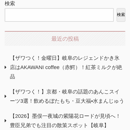
検索
検索
最近の投稿
【ザワつく！金曜日】岐阜のレジェンドかき氷
店はAKAWANI coffee（赤鰐）！紅茶ミルクが絶
品
【ザワつく！】京都・岐阜の話題のあんこスイ
ーツ3選！飲めるぼたもち・豆大福•水まんじゅう
【2026】墨俣一夜城の紫陽花ロードが見頃へ！
豊臣兄弟でも注目の散策スポット【岐阜】