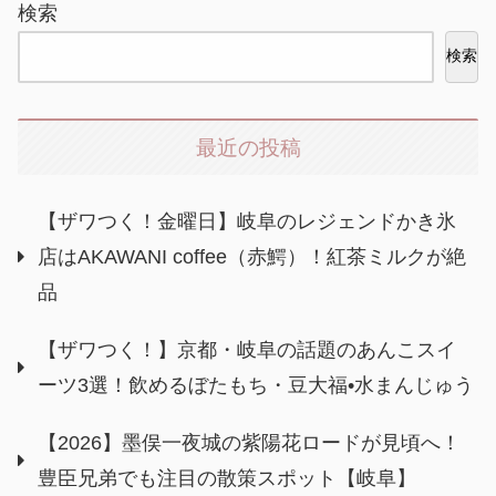
検索
検索
最近の投稿
【ザワつく！金曜日】岐阜のレジェンドかき氷
店はAKAWANI coffee（赤鰐）！紅茶ミルクが絶
品
【ザワつく！】京都・岐阜の話題のあんこスイ
ーツ3選！飲めるぼたもち・豆大福•水まんじゅう
【2026】墨俣一夜城の紫陽花ロードが見頃へ！
豊臣兄弟でも注目の散策スポット【岐阜】