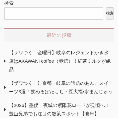
検索
検索
最近の投稿
【ザワつく！金曜日】岐阜のレジェンドかき氷
店はAKAWANI coffee（赤鰐）！紅茶ミルクが絶
品
【ザワつく！】京都・岐阜の話題のあんこスイ
ーツ3選！飲めるぼたもち・豆大福•水まんじゅう
【2026】墨俣一夜城の紫陽花ロードが見頃へ！
豊臣兄弟でも注目の散策スポット【岐阜】