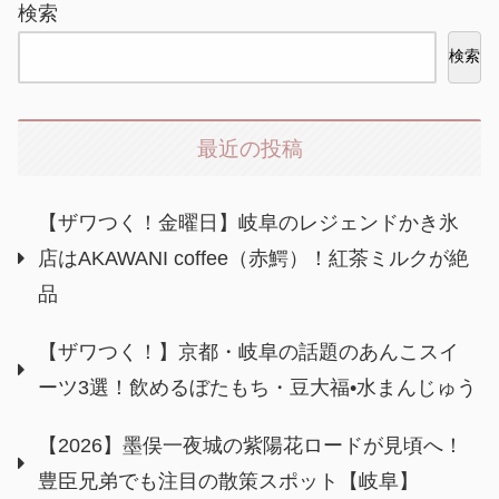
検索
検索
最近の投稿
【ザワつく！金曜日】岐阜のレジェンドかき氷
店はAKAWANI coffee（赤鰐）！紅茶ミルクが絶
品
【ザワつく！】京都・岐阜の話題のあんこスイ
ーツ3選！飲めるぼたもち・豆大福•水まんじゅう
【2026】墨俣一夜城の紫陽花ロードが見頃へ！
豊臣兄弟でも注目の散策スポット【岐阜】