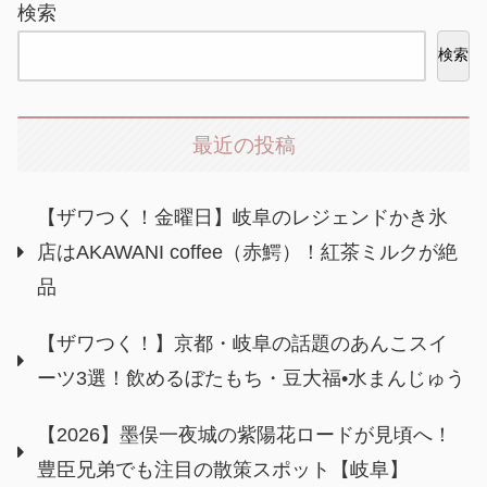
検索
検索
最近の投稿
【ザワつく！金曜日】岐阜のレジェンドかき氷
店はAKAWANI coffee（赤鰐）！紅茶ミルクが絶
品
【ザワつく！】京都・岐阜の話題のあんこスイ
ーツ3選！飲めるぼたもち・豆大福•水まんじゅう
【2026】墨俣一夜城の紫陽花ロードが見頃へ！
豊臣兄弟でも注目の散策スポット【岐阜】