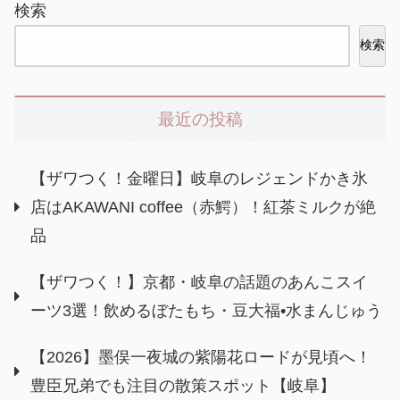
検索
検索
最近の投稿
【ザワつく！金曜日】岐阜のレジェンドかき氷
店はAKAWANI coffee（赤鰐）！紅茶ミルクが絶
品
【ザワつく！】京都・岐阜の話題のあんこスイ
ーツ3選！飲めるぼたもち・豆大福•水まんじゅう
【2026】墨俣一夜城の紫陽花ロードが見頃へ！
豊臣兄弟でも注目の散策スポット【岐阜】