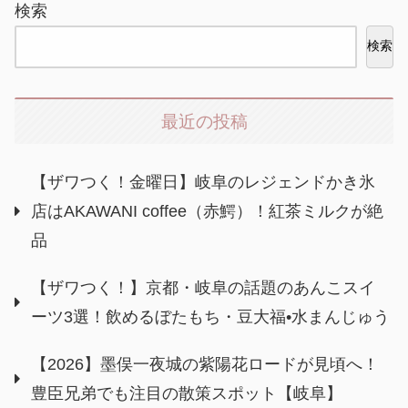
検索
検索
最近の投稿
【ザワつく！金曜日】岐阜のレジェンドかき氷
店はAKAWANI coffee（赤鰐）！紅茶ミルクが絶
品
【ザワつく！】京都・岐阜の話題のあんこスイ
ーツ3選！飲めるぼたもち・豆大福•水まんじゅう
【2026】墨俣一夜城の紫陽花ロードが見頃へ！
豊臣兄弟でも注目の散策スポット【岐阜】