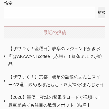
検索
検索
最近の投稿
【ザワつく！金曜日】岐阜のレジェンドかき氷
店はAKAWANI coffee（赤鰐）！紅茶ミルクが絶
品
【ザワつく！】京都・岐阜の話題のあんこスイ
ーツ3選！飲めるぼたもち・豆大福•水まんじゅう
【2026】墨俣一夜城の紫陽花ロードが見頃へ！
豊臣兄弟でも注目の散策スポット【岐阜】