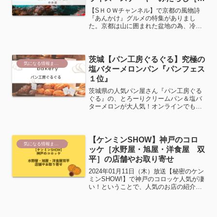
沢カレンさん］店舗
【SＨＯＷチャンネル】で京都の風物詩
『あんかけ』グルメの特集がありまし
た。京都は山に囲まれた盆地の為、冷気
がたまりやすく、京の底冷えと言われる
ほどに寒い！ということで、番組で滝沢
カレンさんが京都で温かいご馳走をいた
だきました。あんかけを食べ...
茨城【パン工房ぐるぐる】究極の
気になる情報まとめ
塩バターメロンパン『パンフェス
１位』
茨城県の人気パン屋さん『パン工房ぐる
ぐる』の、とろーりクリームパン＆塩バ
ターメロンが大人気！オンラインでも購
入できます！
【ケンミンSHOW】神戸のコロ
気になる情報まとめ
ッケ［水野屋・旭屋・洋食屋 双
平］の店舗やお取り寄せ
2024年01月11日（木）放送【秘密のケン
ミンSHOW!】で神戸のコロッケ人気が凄
い！ということで、人気のお店の紹介が
ありました。こちらの内容をまとめまし
た【水野屋】さんの人気コロッケ！高砂
市の精肉店【旭屋】には予約38年待ちの