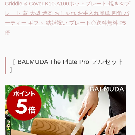
Griddle & Cover K10-A100ホットプレート 焼き肉プ
レート 蓋 大型 焼肉 おしゃれ お手入れ簡単 四角 パ
ーティー ギフト 結婚祝い プレート◇送料無料 P5
倍
［ BALMUDA The Plate Pro フルセット
］