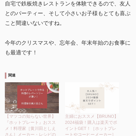
自宅で鉄板焼きレストランを体験できるので、友人
とのパーティー、そして小さいお子様もとても喜ぶ
こと間違いないですね。
今年のクリスマスや、忘年会、年末年始のお食事に
も最適です！
関連
【マツコの知らない世界】
主婦におススメ【BRUNO】
『ホットプレート』おスス
2024福袋！購入は楽天でポ
メ！料理家［黄川田としえ
イントGET！［ホットプレ
さん］メーカー・レシピの
ートやコーヒーメーカー］