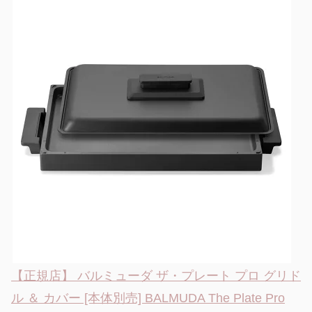
【正規店】 バルミューダ ザ・プレート プロ グリド
ル ＆ カバー [本体別売] BALMUDA The Plate Pro