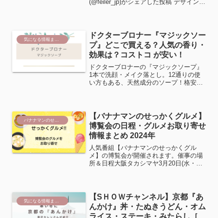
(@feiler_jp)がシェアした投稿 デザインの
種類『CHIIKAWA PEACH DOTS(ちいか
わピーチドット)』『HACHIWARE
STR...
ドクターブロナー『マジックソー
気になる情報まとめ
プ』どこで買える？人気の香り・
効果は？コストコ が安い！
ドクターブロナーの『マジックソープ』
1本で洗顔・メイク落とし。12通りの使
い方もある、天然成分のソープ！格安に
購入できるSHOPも紹介します。
【バナナマンのせっかくグルメ】
バナナマンのせっかくグルメ！！店舗＆取り寄せ情報
博覧会の日程・グルメお取り寄せ
情報まとめ 2024年
人気番組【バナナマンのせっかくグル
メ】の博覧会が開催されます。催事の場
所＆日程大阪タカシマヤ3月20日(水・
祝)→25日(月)7階 催会場※各日午前10時
から午後7時まで、最終日は午後5時閉場
新宿タカシマヤ4月4日(木)→9日(火)11階
...
【SＨＯＷチャンネル】京都『あ
気になる情報まとめ
んかけ』丼・たぬきうどん・オム
ライス・ステーキ・みたらし［滝