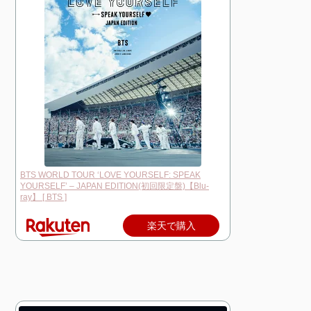
BTS WORLD TOUR ‘LOVE YOURSELF: SPEAK
YOURSELF’ – JAPAN EDITION(初回限定盤)【Blu-
ray】 [ BTS ]
楽天で購入