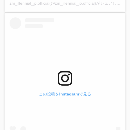
zm_illennial_jp.official(@zm_illennial_jp.official)がシェアした投稿
この投稿をInstagramで見る