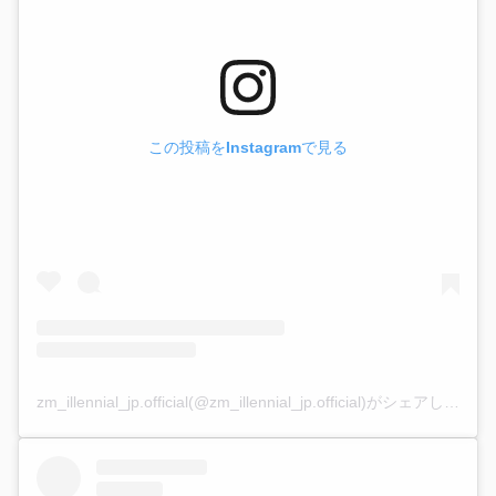
この投稿をInstagramで見る
zm_illennial_jp.official(@zm_illennial_jp.official)がシェアした投稿