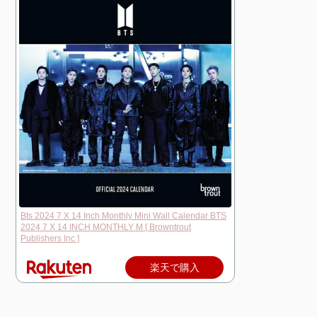
Bts 2024 7 X 14 Inch Monthly Mini Wall Calendar BTS
2024 7 X 14 INCH MONTHLY M [ Browntrout
Publishers Inc ]
楽天で購入