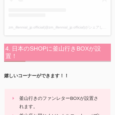
zm_illennial_jp.official(@zm_illennial_jp.official)がシェアした投稿
日本のSHOPに釜山行きBOXが設
置！
嬉しいコーナーができます！！
釜山行きのファンレターBOXが設置さ
れます。