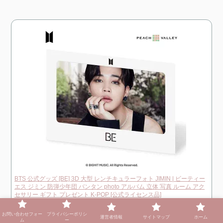
BTS 公式グッズ [BE] 3D 大型 レンチキュラーフォト JIMIN | ビーティー
エス ジミン 防弾少年団 バンタン photo アルバム 立体 写真 ルーム アク
セサリー ギフト プレゼント K-POP [公式ライセンス品]
楽天で購入
お問い合わせフォー
プライバシーポリシ
運営者情報
サイトマップ
ホーム
ム
ー