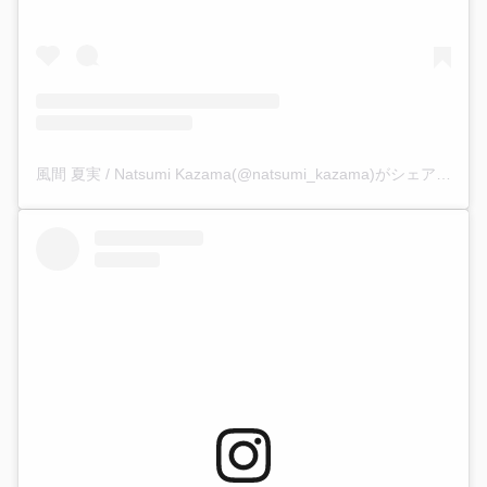
風間 夏実 / Natsumi Kazama(@natsumi_kazama)がシェアした投稿