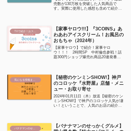
売数が130万枚を突破した人気商品で
す。実際に使用した感想も含めて紹介い
たします。
【家事ヤロウ!!!】『3COINS』あ
TVで紹介！おススメ商品
わあわアイスクリーム！お風呂の
おもちゃ（2024年）
【家事ヤロウ】で紹介！家事ヤロ
ウ！！！ 2時間SP 中村倫也参戦！話
題300円ショップ爆売れ商品20連発番組
内で紹介のある人気グッズ。あわあわソ
フトクリーム番組で紹介のある
『3COINS』あわあわソフトクリームが
子育て中のママに話題です♬こ...
【秘密のケンミンSHOW!】神戸
気になる情報まとめ
のコロッケ『水野屋』店舗・メニ
ュー・お取り寄せ
2024年01月11日（木）放送【秘密のケン
ミンSHOW!】で神戸のコロッケ人気が凄
い！ということで、人気のお店の紹介が
ありました。水野家水野屋は、20店舗以
上あるチェーン店です。昭和32年から営
業され、”お肉屋さんのコロッケ”として
長年地...
【バナナマンのせっかくグルメ】
バナナマンのせっかくグルメ！！店舗＆取り寄せ情報