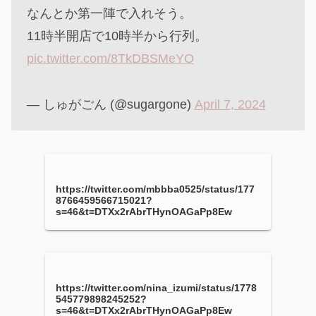
なんとか第一陣で入れそう。
11時半開店で10時半から行列。
pic.twitter.com/8TkDBSMeYO
— しゅがごん (@sugargone)
April 7, 2024
https://twitter.com/mbbba0525/status/177
8766459566715021?
s=46&t=DTXx2rAbrTHynOAGaPp8Ew
https://twitter.com/nina_izumi/status/1778
545779898245252?
s=46&t=DTXx2rAbrTHynOAGaPp8Ew