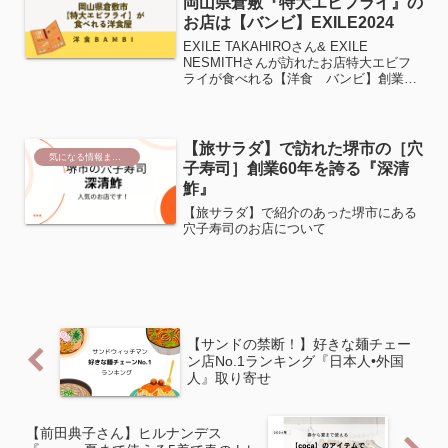
岡山県倉敷『特大エビフライ』の
お店は【バンビ】EXILE2024
EXILE TAKAHIROさん& EXILE
NESMITHさんが訪れたお店特大エビフ
ライが食べれる【洋食 バンビ】創業10
年の地元で愛される洋食屋さん。 この投
稿をInstagramで見る 洋食
Bambi(@bambi8222)がシェア...
【旅サラダ】で訪れた堺市の［穴
気になる情報まとめ
子寿司］創業60年を誇る『深清
鮓』
【旅サラダ】で紹介のあった堺市にある
穴子寿司のお店について
【サンドの禁断！】好きな麺チェー
ン店No.1ランキング『日本人•外国
人』取り寄せ
【前田典子さん】ヒルナンデス