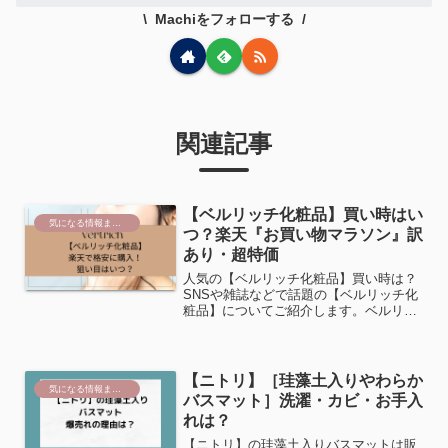
Machiをフォローする
関連記事
【ベルリッチ化粧品】買い時はい
気になる情報まとめ
つ？楽天『お買い物マラソン』訳
あり・超特価
人気の【ベルリッチ化粧品】買い時は？
SNSや雑誌などで話題の【ベルリッチ化
粧品】についてご紹介します。ベルリッ
チについての口コミを見てみると、年齢
層は、20代から50代まで幅広く人気があ
ります。雑誌は、『GLOW』や
『ESSE』などに掲載さ...
【ニトリ】［珪藻土入りやわらか
気になる情報まとめ
バスマット］洗濯・カビ・お手入
れは？
【ニトリ】の珪藻土入りバスマットは販