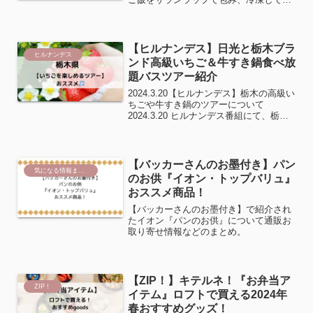
存をされる方も多いですよね！？食べる
時に解凍したのは良いけど、１箇所だけ
まだ冷たい••再度解凍•••なんて事もよく
あります...
【ヒルナンデス】日光と栃木ブラ
ヒルナンデス
ンド高級いちご＆牛すき鍋食べ放
題バスツアー紹介
2024.3.20【ヒルナンデス】栃木の高級い
ちごや牛すき鍋のツアーについて
2024.3.20 ヒルナンデス番組にて、栃木
のツアーが紹介されました。番組で紹介
のツアーや、その他にも栃木のおススメ
のツアーをまとめました。オリオンツア
ー番組で紹...
【バッカーさんのお墨付き】パン
気になる情報まとめ
のお供『イオン・トップバリュ』
おススメ商品！
【バッカーさんのお墨付き】で紹介され
たイオン『パンのお供』について通販お
取り寄せ情報などのまとめ。
【ZIP！】キテルネ！『お弁当ア
ZIP！
イテム』ロフトで買える2024年
春おすすめグッズ！