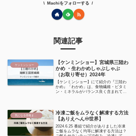
Machiをフォローする
関連記事
【ケンミンショー】宮城県三陸わ
ケンミンショー
かめ ・生わかめしゃぶしゃぶ
（お取り寄せ）2024年
【ケンミンショー】にて紹介の『三陸わ
かめ』「わかめ」は、食物繊維・ビタミ
ン・ミネラルがバランス良く含まれてい
る低カロリーで栄養価の高い食品です。
国内収獲量の約7割を占めるのが、三陸
沖で獲れる「三陸わかめ」三陸わかめ全
国生産量日本一！肉厚さと...
冷凍ご飯をムラなく解凍する方法
気になる情報まとめ
【ありえへん♾️世界】
2024.6.25 番組で紹介がありました冷凍
ご飯をムラなく均等に解凍する方法は？
ご飯をサランラップで包み、冷凍して保