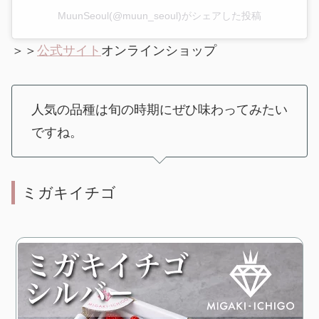
MuunSeoul(@muun_seoul)がシェアした投稿
＞＞
公式サイト
オンラインショップ
人気の品種は旬の時期にぜひ味わってみたい
ですね。
ミガキイチゴ