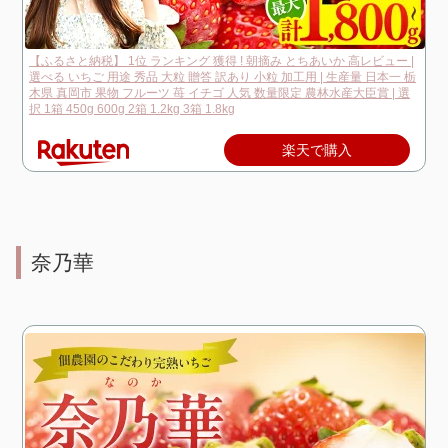
【ふるさと納税】 1位 ランキング 獲得 ! 朝摘み とちあいか 高レビュー |
選べる いちご 用途 秀品 大粒 贈答 訳あり 小粒 加工用 | 生産量 日本一 栃
木県 真岡市 果物 フルーツ 苺 イチゴ 人気 数量限定 農林水産大臣賞 | 選
択 1箱 450g 600g 2箱 1.2kg 3箱 1.8kg
楽天で購入
奈乃華