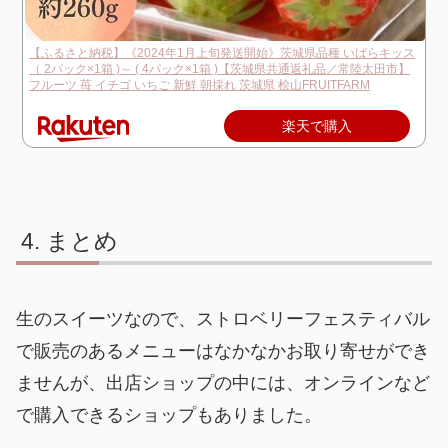
【ふるさと納税】《2024年1月上旬発送開始》茨城県品種 いばらキッス
（ 2パック×1箱 )～ ( 4パック×1箱 )【茨城県共通返礼品／常陸太田市】
フルーツ 苺 イチゴ いちご 新鮮 朝採れ 茨城県 桧山FRUITFARM
楽天で購入
まとめ
生のスイーツなので、ストロベリーフェスティバル
で販売のあるメニューはなかなかお取り寄せができ
ませんが、出店ショップの中には、オンラインなど
で購入できるショップもありました。