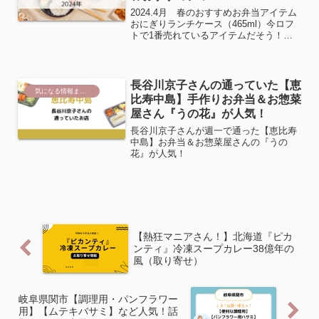
2024.4月 春のおすすめお弁当アイテム
おにぎりランチケース（465ml）今ロフ
トで1番売れているアイテムだそう！！
990円ケースにラップを敷いて、海苔と
ご飯と具材を詰めます。ラップを閉じて
付属の押し型で押すだけ。持ち運びも出
来て、レンジ...
長谷川京子さんの通っていた【恵
気になる情報まとめ
比寿中島】手作りお弁当＆お惣菜
屋さん『うの花』が人気！
長谷川京子さんが週一で通った【恵比寿
中島】お弁当＆お惣菜屋さんの『うの
花』が人気！
【熱狂マニアさん！】北海道『ピカ
ンティ』冷凍スープカレー38億年の
風（取り寄せ）
岐阜県関市【調理用・パンフラワー
用】【ムテキバサミ】など人気！話