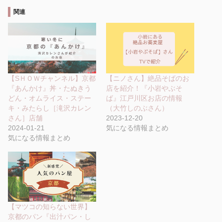
関連
【SＨＯＷチャンネル】京都
【ニノさん】絶品そばのお
『あんかけ』丼・たぬきう
店を紹介！『小岩やぶそ
どん・オムライス・ステー
ば』江戸川区お店の情報
キ・みたらし［滝沢カレン
（大竹しのぶさん）
さん］店舗
2023-12-20
2024-01-21
気になる情報まとめ
気になる情報まとめ
【マツコの知らない世界】
京都のパン『出汁パン・し