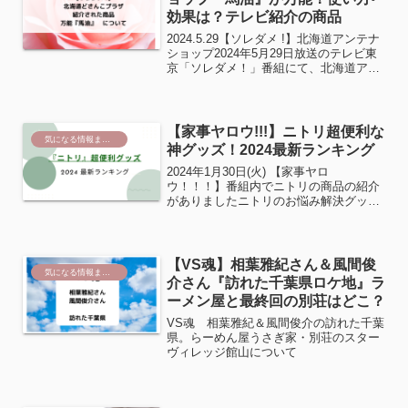
効果は？テレビ紹介の商品
2024.5.29【ソレダメ !】北海道アンテナ
ショップ2024年5月29日放送のテレビ東
京「ソレダメ！」番組にて、北海道アン
テナショップの常連さんオススメ商品特
集がありました。番組内で紹介された
『馬油』について この投稿をInstagra...
【家事ヤロウ!!!】ニトリ超便利な
気になる情報まとめ
神グッズ！2024最新ランキング
2024年1月30日(火) 【家事ヤロ
ウ！！！】番組内でニトリの商品の紹介
がありましたニトリのお悩み解決グッズ
番組で紹介のあった便利グッズをまとめ
ました。第1位：神コスパ！毎日とりか
えキッチンスポンジ(function(b,c,f,g,a,...
【VS魂】相葉雅紀さん＆風間俊
気になる情報まとめ
介さん『訪れた千葉県ロケ地』ラ
ーメン屋と最終回の別荘はどこ？
VS魂 相葉雅紀＆風間俊介の訪れた千葉
県。らーめん屋うさぎ家・別荘のスター
ヴィレッジ館山について