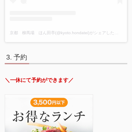
京都 柳馬場 ほん田亭(@kyoto.hondatei)がシェアした投稿
予約
＼一休にて予約ができます／