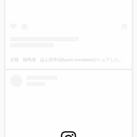
京都 柳馬場 ほん田亭(@kyoto.hondatei)がシェアした投稿