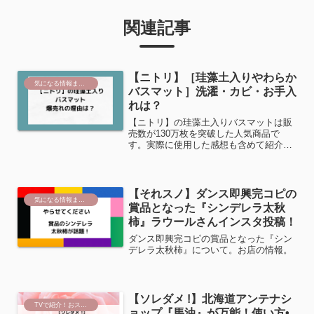
関連記事
【ニトリ】［珪藻土入りやわらか
気になる情報まとめ
バスマット］洗濯・カビ・お手入
れは？
【ニトリ】の珪藻土入りバスマットは販
売数が130万枚を突破した人気商品で
す。実際に使用した感想も含めて紹介い
たします。
【それスノ】ダンス即興完コピの
気になる情報まとめ
賞品となった『シンデレラ太秋
柿』ラウールさんインスタ投稿！
ダンス即興完コピの賞品となった『シン
デレラ太秋柿』について。お店の情報。
【ソレダメ !】北海道アンテナシ
TVで紹介！おススメ商品
ョップ『馬油』が万能！使い方•