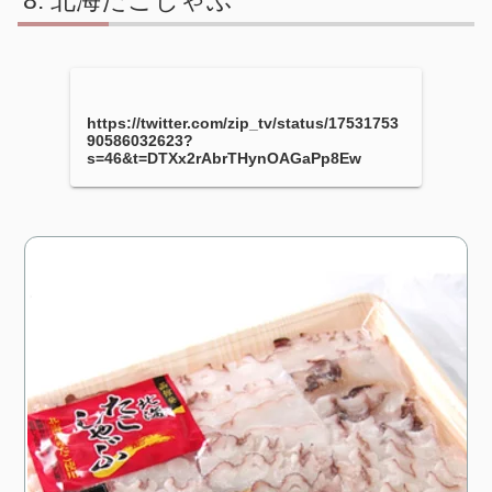
北海たこしゃぶ
https://twitter.com/zip_tv/status/17531753
90586032623?
s=46&t=DTXx2rAbrTHynOAGaPp8Ew