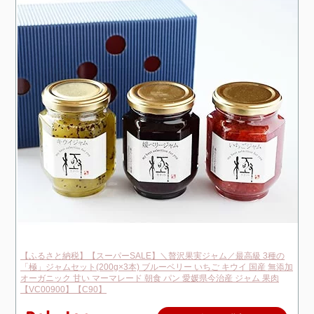
【ふるさと納税】【スーパーSALE】＼贅沢果実ジャム／最高級 3種の
「極」ジャムセット(200g×3本) ブルーベリー いちご キウイ 国産 無添加
オーガニック 甘い マーマレード 朝食 パン 愛媛県今治産 ジャム 果肉
【VC00900】【C90】