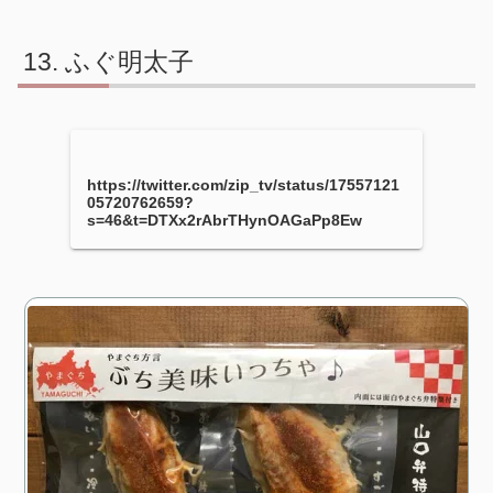
ふぐ明太子
https://twitter.com/zip_tv/status/17557121
05720762659?
s=46&t=DTXx2rAbrTHynOAGaPp8Ew