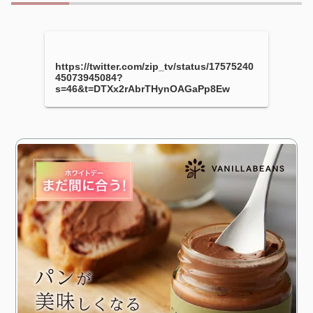
https://twitter.com/zip_tv/status/17575240
45073945084?
s=46&t=DTXx2rAbrTHynOAGaPp8Ew