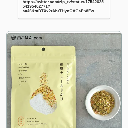
https://twitter.com/zip_tv/status/17542625
54195402771?
s=46&t=DTXx2rAbrTHynOAGaPp8Ew