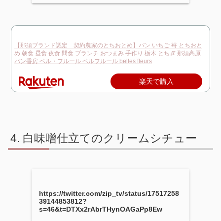
【那須ブランド認定 契約農家のとちおとめ】パン いちご 苺 とちおと
め 朝食 昼食 夜食 間食 ブランチ おつまみ 手作り 栃木 とちぎ 那須高原
パン香房 ベル・フルール ベルフルール belles fleurs
楽天で購入
白味噌仕立てのクリームシチュー
https://twitter.com/zip_tv/status/17517258
39144853812?
s=46&t=DTXx2rAbrTHynOAGaPp8Ew