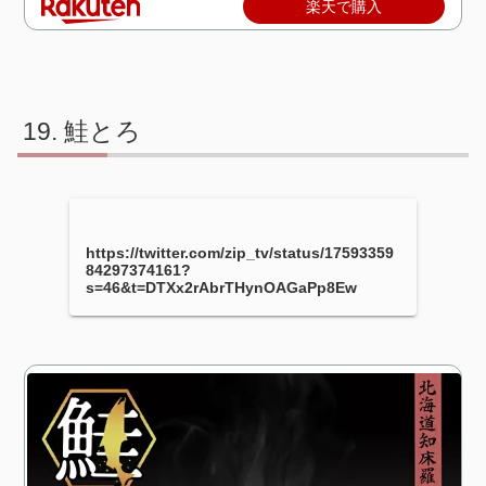
楽天で購入
鮭とろ
https://twitter.com/zip_tv/status/17593359
84297374161?
s=46&t=DTXx2rAbrTHynOAGaPp8Ew