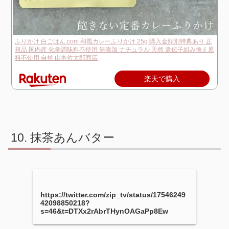
ふりかけ 白ごはん.com 和風カレーふりかけ 25g 購入金額別特典あり 正
規品 国内産 化学調味料不使用 無添加 ナチュラル 天然 遺伝子組み換え原
料不使用 自然 山本佐太郎商店
楽天で購入
抹茶あんバター
https://twitter.com/zip_tv/status/17546249
42098850218?
s=46&t=DTXx2rAbrTHynOAGaPp8Ew