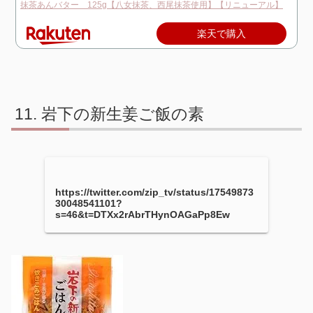
抹茶あんバター 125g【八女抹茶、西尾抹茶使用】【リニューアル】
楽天で購入
岩下の新生姜ご飯の素
https://twitter.com/zip_tv/status/17549873
30048541101?
s=46&t=DTXx2rAbrTHynOAGaPp8Ew