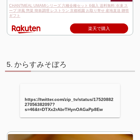
CHANTMEAL UMAMIシリーズ 六種全種セット 6個入 送料無料 冷凍 ス
ープ 洋風 惣菜 簡単調理 レストラン 京都祇園 お取り寄せ 産地直送 贈答
ギフト
楽天で購入
からすみそぼろ
https://twitter.com/zip_tv/status/17520882
27056382097?
s=46&t=DTXx2rAbrTHynOAGaPp8Ew