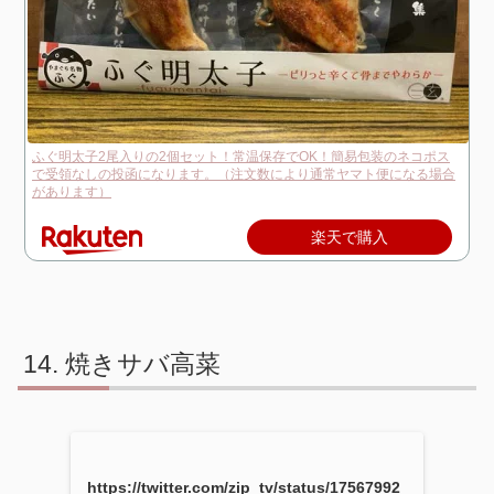
ふぐ明太子2尾入りの2個セット！常温保存でOK！簡易包装のネコポス
で受領なしの投函になります。（注文数により通常ヤマト便になる場合
があります）
楽天で購入
焼きサバ高菜
https://twitter.com/zip_tv/status/17567992