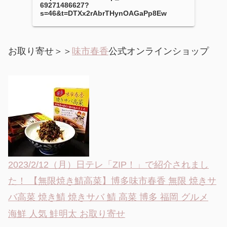
69271486627?
s=46&t=DTXx2rAbrTHynOAGaPp8Ew
お取り寄せ＞＞
味市春香
公式オンラインショップ
2023/2/12（月）日テレ「ZIP！」で紹介されまし
た！ 【無限焼き鯖高菜】博多味市春香 無限 焼きサ
バ高菜 焼き鯖 焼きサバ 鯖 高菜 博多 福岡 グルメ
海鮮 人気 鮭明太 お取り寄せ