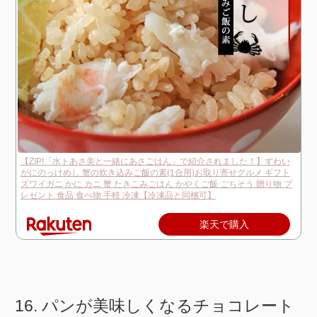
【ZIP!「水トあさ美と一緒にあさごはん」で紹介されました！】ずわい
がにのっけめし 蟹の炊き込みご飯の素(1合用)お取り寄せグルメ ギフト
ズワイガニ かに カニ 蟹 たきこみごはん かやくご飯 ごちそう 贈り物 プ
レゼント 食品 食べ物 手軽 冷凍【冷凍品と同梱可】
楽天で購入
パンが美味しくなるチョコレート