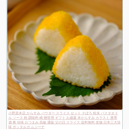
小野原本店 からすみ パウダー スライス セット そぼろ 粉末 パスタオイ
ル ソース 粉 調味料 崎 贈答用 ギフト お歳暮 本からすみ カラスミ 唐墨
酒 肴 珍味 おつまみ 高級 通販 父の日 スライス 送料無料 老舗 日本三大珍
味 ボッタルガ ムジーナ