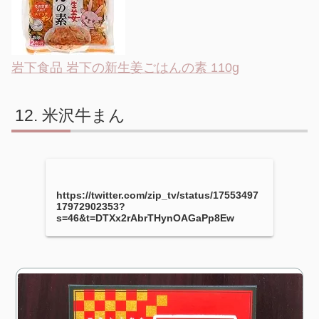
岩下食品 岩下の新生姜ごはんの素 110g
米沢牛まん
https://twitter.com/zip_tv/status/17553497
17972902353?
s=46&t=DTXx2rAbrTHynOAGaPp8Ew