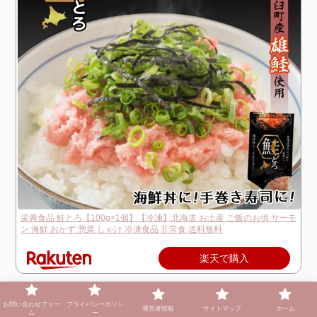
栄興食品 鮭とろ【100g×1個】【冷凍】北海道 お土産 ご飯のお供 サーモ
ン 海鮮 おかず 惣菜 しゃけ 冷凍食品 非常食 送料無料
楽天で購入
お問い合わせフォー
プライバシーポリシ
運営者情報
サイトマップ
ホーム
ム
ー