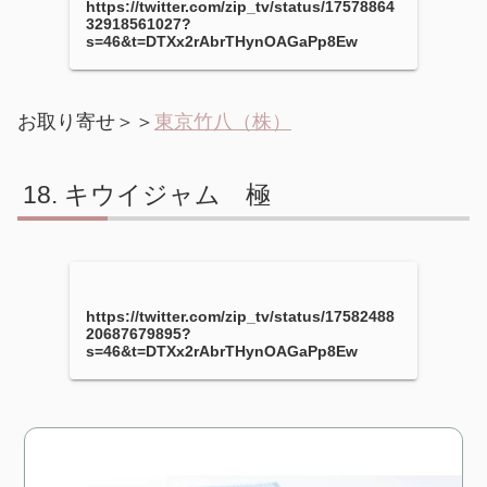
https://twitter.com/zip_tv/status/17578864
32918561027?
s=46&t=DTXx2rAbrTHynOAGaPp8Ew
お取り寄せ＞＞
東京竹八（株）
キウイジャム 極
https://twitter.com/zip_tv/status/17582488
20687679895?
s=46&t=DTXx2rAbrTHynOAGaPp8Ew