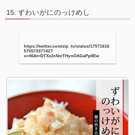
ずわいがにのっけめし
https://twitter.com/zip_tv/status/17571616
57057337742?
s=46&t=DTXx2rAbrTHynOAGaPp8Ew