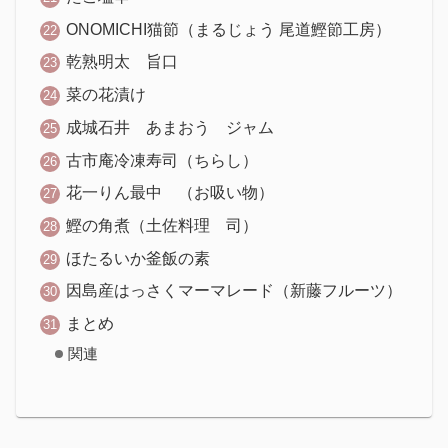
ONOMICHI猫節（まるじょう 尾道鰹節工房）
乾熟明太 旨口
菜の花漬け
成城石井 あまおう ジャム
古市庵冷凍寿司（ちらし）
花一りん最中 （お吸い物）
鰹の角煮（土佐料理 司）
ほたるいか釜飯の素
因島産はっさくマーマレード（新藤フルーツ）
まとめ
関連