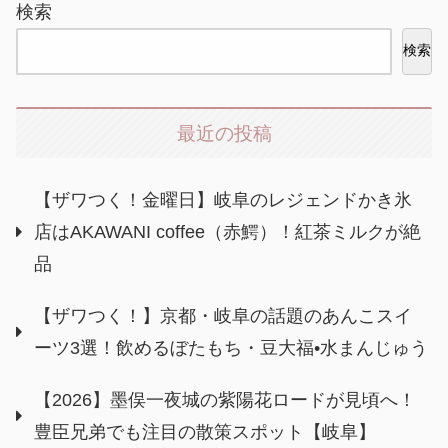
検索
検索
最近の投稿
【ザワつく！金曜日】岐阜のレジェンドかき氷
店はAKAWANI coffee（赤鰐）！紅茶ミルクが絶
品
【ザワつく！】京都・岐阜の話題のあんこスイ
ーツ3選！飲めるぼたもち・豆大福•水まんじゅう
【2026】墨俣一夜城の紫陽花ロードが見頃へ！
豊臣兄弟でも注目の散策スポット【岐阜】