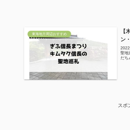
【
東海地方周辺おすすめ
ン
20
聖地
だち
スポ