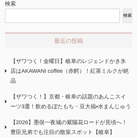
検索
検索
最近の投稿
【ザワつく！金曜日】岐阜のレジェンドかき氷
店はAKAWANI coffee（赤鰐）！紅茶ミルクが絶
品
【ザワつく！】京都・岐阜の話題のあんこスイ
ーツ3選！飲めるぼたもち・豆大福•水まんじゅう
【2026】墨俣一夜城の紫陽花ロードが見頃へ！
豊臣兄弟でも注目の散策スポット【岐阜】