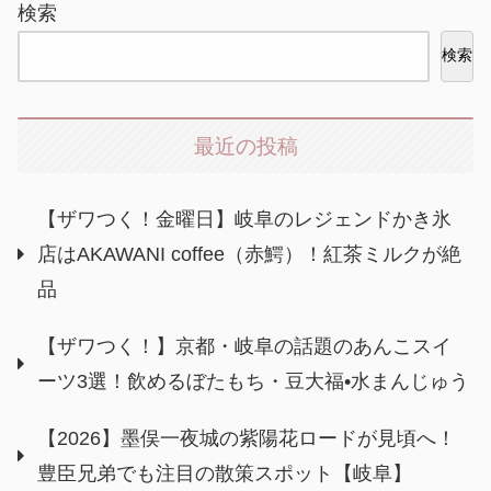
検索
検索
最近の投稿
【ザワつく！金曜日】岐阜のレジェンドかき氷
店はAKAWANI coffee（赤鰐）！紅茶ミルクが絶
品
【ザワつく！】京都・岐阜の話題のあんこスイ
ーツ3選！飲めるぼたもち・豆大福•水まんじゅう
【2026】墨俣一夜城の紫陽花ロードが見頃へ！
豊臣兄弟でも注目の散策スポット【岐阜】