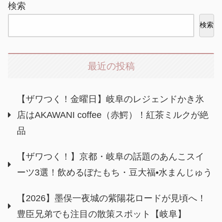
検索
検索
最近の投稿
【ザワつく！金曜日】岐阜のレジェンドかき氷
店はAKAWANI coffee（赤鰐）！紅茶ミルクが絶
品
【ザワつく！】京都・岐阜の話題のあんこスイ
ーツ3選！飲めるぼたもち・豆大福•水まんじゅう
【2026】墨俣一夜城の紫陽花ロードが見頃へ！
豊臣兄弟でも注目の散策スポット【岐阜】