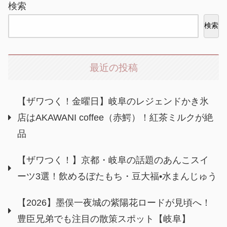
検索
検索
最近の投稿
【ザワつく！金曜日】岐阜のレジェンドかき氷
店はAKAWANI coffee（赤鰐）！紅茶ミルクが絶
品
【ザワつく！】京都・岐阜の話題のあんこスイ
ーツ3選！飲めるぼたもち・豆大福•水まんじゅう
【2026】墨俣一夜城の紫陽花ロードが見頃へ！
豊臣兄弟でも注目の散策スポット【岐阜】