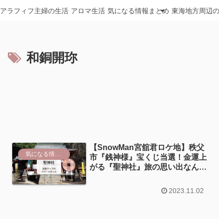
アラフィフ主婦の生活
アロマ生活
気になる情報まとめ
東海地方周辺
和銅開珎
【SnowMan宮舘君ロケ地】秩父
気になる情報まとめ
市『銭神様』宝くじ当選！金運上
がる『聖神社』旅の思い出なんだ
っけ
2023.11.02