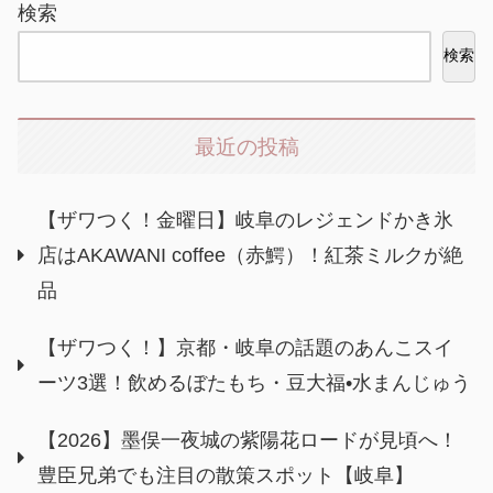
検索
検索
最近の投稿
【ザワつく！金曜日】岐阜のレジェンドかき氷
店はAKAWANI coffee（赤鰐）！紅茶ミルクが絶
品
【ザワつく！】京都・岐阜の話題のあんこスイ
ーツ3選！飲めるぼたもち・豆大福•水まんじゅう
【2026】墨俣一夜城の紫陽花ロードが見頃へ！
豊臣兄弟でも注目の散策スポット【岐阜】