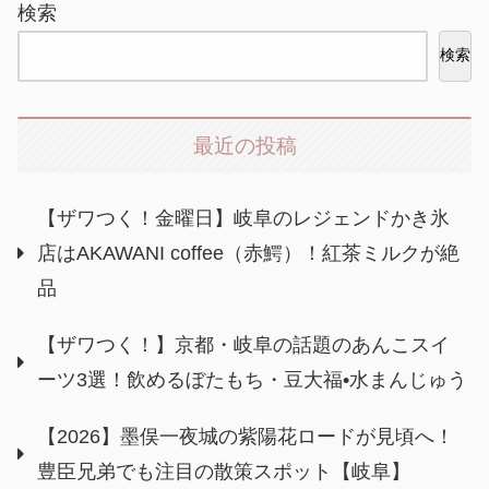
検索
検索
最近の投稿
【ザワつく！金曜日】岐阜のレジェンドかき氷
店はAKAWANI coffee（赤鰐）！紅茶ミルクが絶
品
【ザワつく！】京都・岐阜の話題のあんこスイ
ーツ3選！飲めるぼたもち・豆大福•水まんじゅう
【2026】墨俣一夜城の紫陽花ロードが見頃へ！
豊臣兄弟でも注目の散策スポット【岐阜】