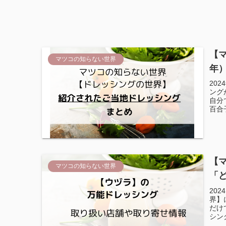
【
マツコの知らない世界
年
20
ング
自分
百合子
【
マツコの知らない世界
「
202
界】
だけ
シン