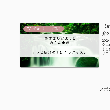
【
TVで紹介！おススメ商品
介
20
クエ
まし
リコラ
スポ