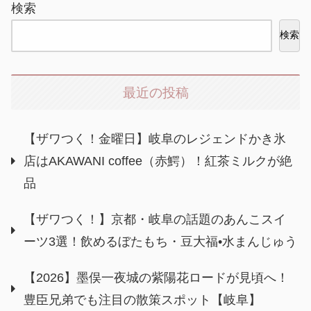
検索
検索
最近の投稿
【ザワつく！金曜日】岐阜のレジェンドかき氷
店はAKAWANI coffee（赤鰐）！紅茶ミルクが絶
品
【ザワつく！】京都・岐阜の話題のあんこスイ
ーツ3選！飲めるぼたもち・豆大福•水まんじゅう
【2026】墨俣一夜城の紫陽花ロードが見頃へ！
豊臣兄弟でも注目の散策スポット【岐阜】