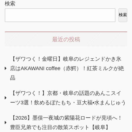
検索
検索
最近の投稿
【ザワつく！金曜日】岐阜のレジェンドかき氷
店はAKAWANI coffee（赤鰐）！紅茶ミルクが絶
品
【ザワつく！】京都・岐阜の話題のあんこスイ
ーツ3選！飲めるぼたもち・豆大福•水まんじゅう
【2026】墨俣一夜城の紫陽花ロードが見頃へ！
豊臣兄弟でも注目の散策スポット【岐阜】