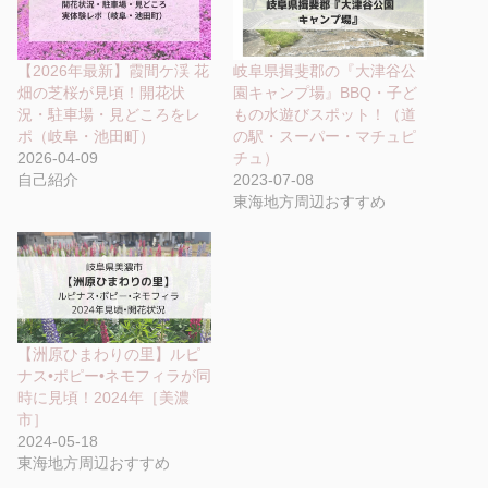
【2026年最新】霞間ケ渓 花
岐阜県揖斐郡の『大津谷公
畑の芝桜が見頃！開花状
園キャンプ場』BBQ・子ど
況・駐車場・見どころをレ
もの水遊びスポット！（道
ポ（岐阜・池田町）
の駅・スーパー・マチュピ
2026-04-09
チュ）
自己紹介
2023-07-08
東海地方周辺おすすめ
【洲原ひまわりの里】ルピ
ナス•ポピー•ネモフィラが同
時に見頃！2024年［美濃
市］
2024-05-18
東海地方周辺おすすめ