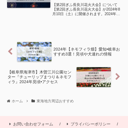
【第2回ぎふ長良川花火大会】について
【第2回ぎふ長良川花火大会】が2024年8
月10日（土）に開催されます。2024年8
月10日(土)19:30～20:40岐阜市長良川河
畔、長良橋下流～金華橋上流（川の北側
が観覧エリア、川の南側中州が打上げ...
2024年【ネモフィラ畑】愛知•岐阜お
すすめ3選！見頃や犬連れの情報
【岐阜県海津市】木曽三川公園セン
ター『チューリップまつり＆ネモフ
ィラ』2024年見頃•アクセス
ホーム
東海地方周辺おすすめ
お問い合わせフォーム
プライバシーポリシー