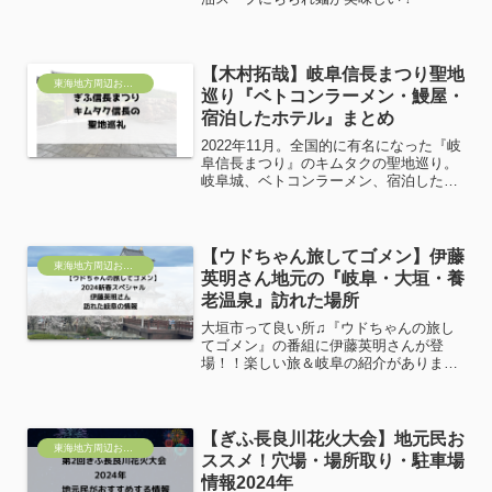
【木村拓哉】岐阜信長まつり聖地
東海地方周辺おすすめ
巡り『ベトコンラーメン・鰻屋・
宿泊したホテル』まとめ
2022年11月。全国的に有名になった『岐
阜信長まつり』のキムタクの聖地巡り。
岐阜城、ベトコンラーメン、宿泊したホ
テル、鰻屋さん、おだちんポチ袋につい
てもご紹介します！
【ウドちゃん旅してゴメン】伊藤
東海地方周辺おすすめ
英明さん地元の『岐阜・大垣・養
老温泉』訪れた場所
大垣市って良い所♫『ウドちゃんの旅し
てゴメン』の番組に伊藤英明さんが登
場！！楽しい旅＆岐阜の紹介がありまし
た。ゲストの伊藤英明さん、自由でポジ
ティブでアクティブ！とても素敵な旅に
なりました！『ウドちゃんの旅してゴメ
ン』2024新春スペシャル...
【ぎふ長良川花火大会】地元民お
東海地方周辺おすすめ
ススメ！穴場・場所取り・駐車場
情報2024年