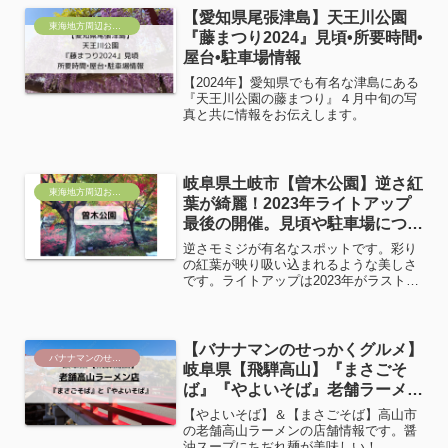
【愛知県尾張津島】天王川公園
東海地方周辺おすすめ
『藤まつり2024』見頃•所要時間•
屋台•駐車場情報
【2024年】愛知県でも有名な津島にある
『天王川公園の藤まつり』４月中旬の写
真と共に情報をお伝えします。
岐阜県土岐市【曽木公園】逆さ紅
東海地方周辺おすすめ
葉が綺麗！2023年ライトアップ
最後の開催。見頃や駐車場につい
て。周辺スポットも。
逆さモミジが有名なスポットです。彩り
の紅葉が映り吸い込まれるような美しさ
です。ライトアップは2023年がラストに
なります。
【バナナマンのせっかくグルメ】
バナナマンのせっかくグルメ！！店舗＆取り寄せ情報
岐阜県【飛騨高山】『まさごそ
ば』『やよいそば』老舗ラーメン
店舗情報
【やよいそば】＆【まさごそば】高山市
の老舗高山ラーメンの店舗情報です。醤
油スープにちぢれ麺が美味しい！