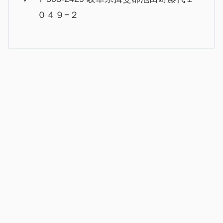
０４９−２