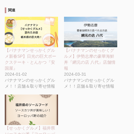
関連
【バナナマンせっかくグル
【バナナマンのせっかくグ
メ新春SP】日光の巨大ポー
ルメ】伊勢志摩の豪華海鮮
クステーキ・とんかつ『安
丼『網元の店 八代』店舗情
国屋』
報
2024-01-02
2024-03-31
バナナマンのせっかくグル
バナナマンのせっかくグル
メ！！店舗＆取り寄せ情報
メ！！店舗＆取り寄せ情報
【せっかくグルメ】福井県
ソースカツ丼『ヨーロッパ