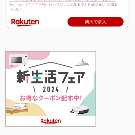
Promise～(スマプラ対応) [ 三代目 J SOUL BROTHERS from EXILE
TRIBE ]
楽天で購入