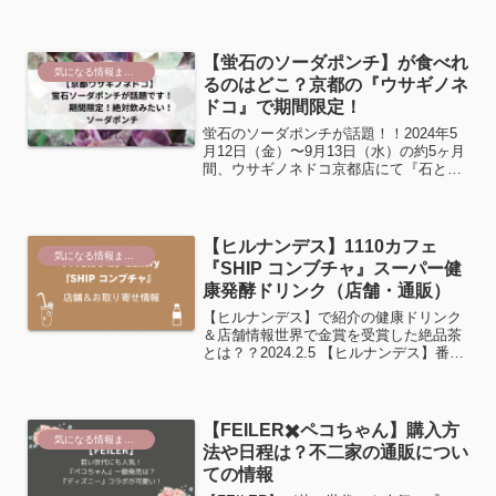
たのは◉ベーカリージャパンカップで優
勝【サンセリテ】髙田さん◉チョコレー
トの国際コンクールで準優勝【パティス
リーヨシノリア...
【蛍石のソーダポンチ】が食べれ
気になる情報まとめ
るのはどこ？京都の『ウサギノネ
ドコ』で期間限定！
蛍石のソーダポンチが話題！！2024年5
月12日（金）〜9月13日（水）の約5ヶ月
間、ウサギノネドコ京都店にて『石と光
展』が開催されます。それに合わせて、
ウサギノネドコ カフェにて、『蛍石のソ
ーダポンチ』が限定販売されています。
この投稿を...
【ヒルナンデス】1110カフェ
気になる情報まとめ
『SHIP コンブチャ』スーパー健
康発酵ドリンク（店舗・通販）
【ヒルナンデス】で紹介の健康ドリンク
＆店舗情報世界で金賞を受賞した絶品茶
とは？？2024.2.5 【ヒルナンデス】番組
でナンチャン（南原さん）が飲んだドリ
ンクは『コンブチャ』です。【1110カフ
ェ／ベーカリー】埼玉県川口市領家5-4-1
公式...
【FEILER✖️ペコちゃん】購入方
気になる情報まとめ
法や日程は？不二家の通販につい
ての情報