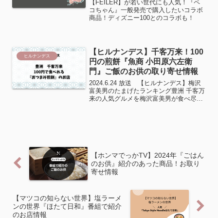
【FEILER】が若い世代にも人気！『ペ
コちゃん』一般発売で購入したいコラボ
商品！ディズニー100とのコラボも！
【ヒルナンデス】千客万来！100
ヒルナンデス
円の煎餅『魚商 小田原六左衛
門』ご飯のお供の取り寄せ情報
2024.6.24 放送 【ヒルナンデス】梅沢
富美男のたまげたランキング豊洲 千客万
来の人気グルメを梅沢富美男が食べ尽く
す！たった100円！１３種の珍味を食べ
比べできる煎餅や本まぐろを使った贅沢
なラーメンも！こちらのコーナーで紹介
されるのは...
【ホンマでっかTV】2024年『ごはん
のお供』紹介のあった商品！お取り
寄せ情報
【マツコの知らない世界】塩ラーメ
ンの世界『ほたて日和』番組で紹介
のお店情報