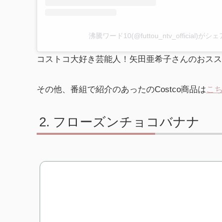
沸騰ワード10(@futtou_ntv_official)
コストコ大好き芸能人！矢田亜希子さんのおスス
その他、番組で紹介のあったのCostco商品は
こ
フローズンチョコバナナ