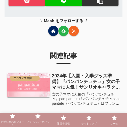
Machiをフォローする
関連記事
2024年【入園・入学グッズ準
アラフィフ主婦の生活
備】『パンパンチュチュ』女の子
ママに人気！サンリオキャラクタ
ーもおしゃれ！
女の子ママに人気の『パンパンチュチ
ュ』pan pan tutu ! パンパンチュチュpan-
pantutu（パンパンテュテュ）はフランス
語でおしりぺんぺん！2006年に誕生した
ブランドです。pan pan tutu ! 大好き！
theキャラ...
お問い合わせフォー
プライバシーポリシ
『水素水』ってどうなの？【日本
運営者情報
サイトマップ
ホーム
ム
ー
アラフィフ主婦の生活