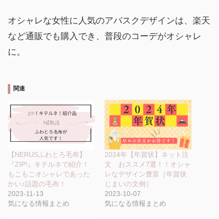
オシャレな女性に人気のアバスクデザインは、楽天
など通販でも購入でき、普段のコーデがオシャレ
に。
関連
【NERUSふわとろ毛布】
2024年【年賀状】ネット注
『ZIP!』キテルネで紹介！
文 おススメ7選！！オシャ
もこもこオシャレであった
レなデザイン豊富［年賀状
かい♪話題の毛布！
じまいの文例］
2023-11-13
2023-10-07
気になる情報まとめ
気になる情報まとめ