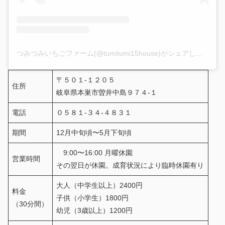
つみつみいちごファーム(@tumitumi15house)がシェアした投稿
〒５０１-１２０５
住所
岐阜県本巣市曽井中島９７４-１
電話
０５８１-３４-４８３１
期間
12月中旬頃〜5月下旬頃
9:00〜16:00 月曜休園
営業時間
その翌日が休園。成育状況により臨時休園有り
大人（中学生以上）2400円
料金
子供（小学生）1800円
（30分間）
幼児（3歳以上）1200円