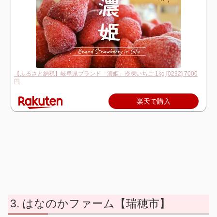
【ふるさと納税】岐阜県ブランド「濃姫」冷凍いちご 1kg [0292] 7000
円
楽天で購入
はなのかファーム【瑞穂市】