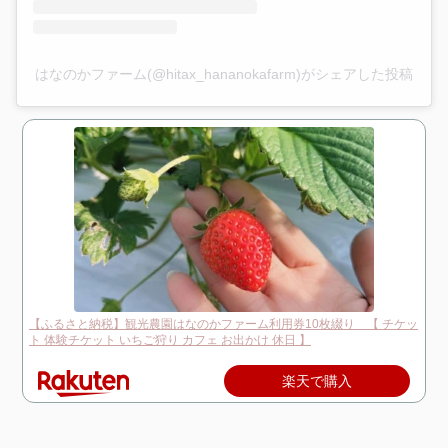
はなのかファーム(@hitax_hananokafarm)がシェアした投稿
【ふるさと納税】観光農園はなのかファーム利用券10枚綴り 【 チケッ
ト 体験チケット いちご狩り カフェ お出かけ 休日 】
楽天で購入