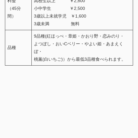
料金
高校生以上 ￥2,800
（45分
小中学生 ￥2,500
間）
3歳以上未就学児 ￥1,600
3歳未満 無料
9品種(紅ほっぺ・章姫・かおり野・恋みのり・
よつぼし・おいCベリー・やよい姫・あまえく
品種
ぼ・
桃薫(白いちご)）から最低3品種食べられます。