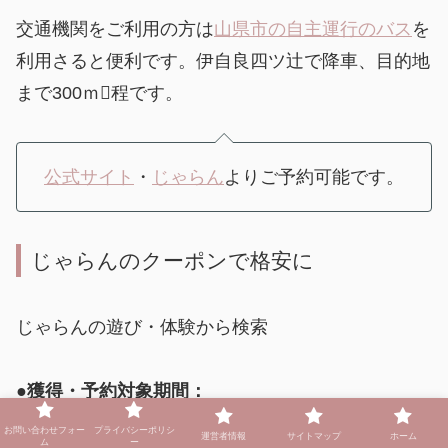
交通機関をご利用の方は
山県市の自主運行のバス
を
利用さると便利です。伊自良四ツ辻で降車、目的地
まで300ｍ程です。
公式サイト
・
じゃらん
よりご予約可能です。
じゃらんのクーポンで格安に
じゃらんの遊び・体験から検索
●獲得・予約対象期間：
2024年2月2日(金) ～ 2024年2月9日(金)
お問い合わせフォー
プライバシーポリシ
運営者情報
サイトマップ
ホーム
ム
ー