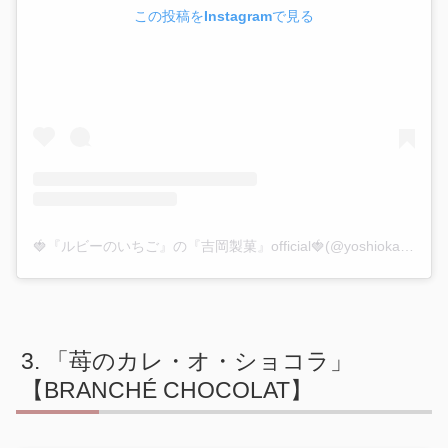
この投稿をInstagramで見る
🍓『ルビーのいちご』の『吉岡製菓』official🍓(@yoshioka.sweets.no1)がシェアした投稿
「苺のカレ・オ・ショコラ」
【BRANCHÉ CHOCOLAT】