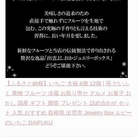
【ふるさと納税】いちご 大福 6個 12個 | 苺 だいふ
く 果物 フルーツ 冷蔵 お取り寄せ グルメ お菓子 お
かし 国産 ギフト 贈答 プレゼント 詰め合わせ セッ
ト 人気 おすすめ 島根県 出雲市 Jewelry Box ルビー
のいちご DAIFUKU