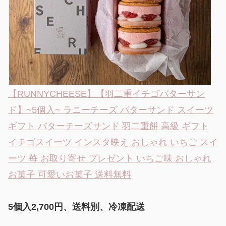
【RUNNYCHEESE】【羽二重イチゴバターサン
ド】~5個入~ ラニーチーズ バターサンド スイーツ
ギフト バターチーズサンド 羽二重餅 高級 ギフト
イチゴスイーツ インスタ映え おしゃれ いちご スイ
ーツ 苺 お取り寄せ プレゼント いちご味 おしゃれ
お菓子 可愛いお菓子 送料無料
5個入2,700円、送料別、冷凍配送