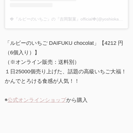
🍓『ルビーのいちご』の『吉岡製菓』official🍓(@yoshioka.sweets.no1)がシェアした投稿
「ルビーのいちご DAIFUKU chocolat」【4212 円
（6個入り）】
（※オンライン販売：送料別）
１日25000個売り上げた、話題の高級いちご大福！
かんでとろける食感が人気！！
◉
公式オンラインショップ
から購入